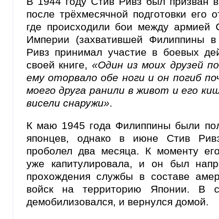
В 1944 году Стив Ривз был призван 
после трёхмесячной подготовки его 
где происходили бои между армией
Империи (захватившей Филиппины в 
Ривз принимал участие в боевых дей
своей книге,
«Один из моих друзей п
ему оторвало обе ноги и он погиб п
моего друга ранили в живот и его ки
висели снаружи»
.
К маю 1945 года Филиппины были по
японцев, однако в июне Стив Рив
проболел два месяца. К моменту ег
уже капитулировала, и он был нап
прохождения службы в составе амер
войск на территорию Японии. В с
демобилизовался, и вернулся домой.