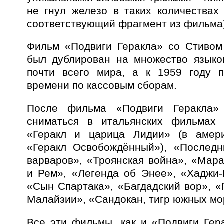
не гнул железо в таких количествах
соответствующий фрагмент из фильма)
Фильм «Подвиги Геракла» со Стивом
был дублирован на множество языко
почти всего мира, а к 1959 году 
времени по кассовым сборам.
После фильма «Подвиги Геракла»
сниматься в итальянских фильмах 
«Геракл и царица Лидии» (в амери
«Геракл Освобождённый»), «Послед
варваров», «Троянская война», «Мар
и Рем», «Легенда об Энее», «Хаджи-
«Сын Спартака», «Багдадский вор», 
Малайзии», «Сандокан, тигр южных мо
Все эти фильмы, как и «Подвиги Гер