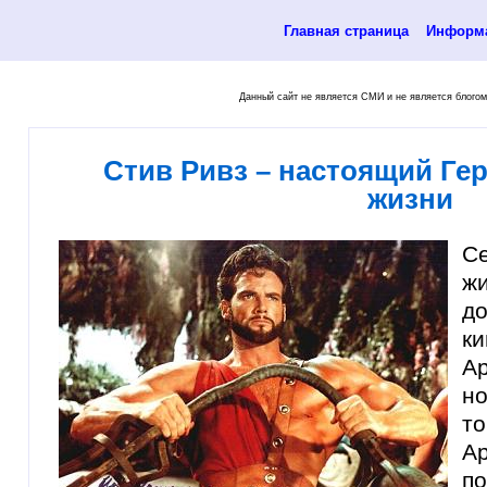
Главная страница
Информа
Данный сайт не является СМИ и не является блогом
Стив Ривз – настоящий Гера
жизни
С
ж
д
к
А
н
т
Ар
п