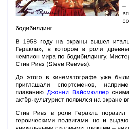
–
в
со
бодибилдинг.
В 1958 году на экраны вышел итал
Геракла», в котором в роли древнег
чемпион мира по бодибилдингу, Мисте
Стив Ривз (Steve Reeves).
До этого в кинематографе уже были
приглашали спортсменов, напри
плаванию
Джонни Вайсмюллер
снима
актёр-культурист появился на экране в
Стив Ривз в роли Геракла поразил 
героическими подвигами, но и выда
уникальными силовыми трюками – никт